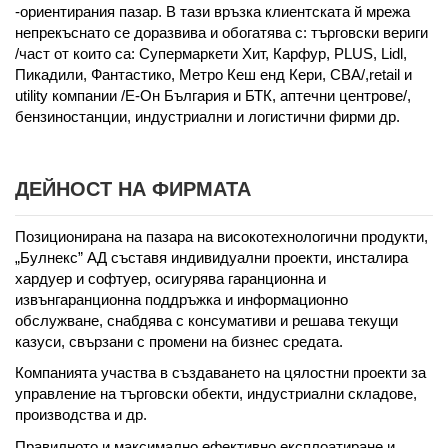
-ориентирания пазар. В тази връзка клиентската й мрежа
непрекъснато се доразвива и обогатява с: търговски вериги
/част от които са: Супермаркети Хит, Карфур, PLUS, Lidl,
Пикадили, Фантастико, Метро Кеш енд Кери, СВА/,retail и
utility компании /Е-Oн България и БТК, аптечни центрове/,
бензиностанции, индустриални и логистични фирми др.
ДЕЙНОСТ НА ФИРМАТА
Позиционирана на пазара на високотехнологични продукти,
„Булнекс” АД съставя индивидуални проекти, инсталира
хардуер и софтуер, осигурява гаранционна и
извънгаранционна поддръжка и информационно
обслужване, снабдява с консумативи и решава текущи
казуси, свързани с промени на бизнес средата.
Компанията участва в създаването на цялостни проекти за
управление на търговски обекти, индустриални складове,
производства и др.
Правилното и максимално ефективно експлоатиране и