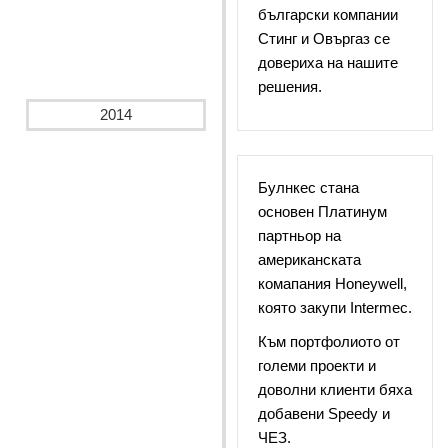
български компании
Стинг и Овъргаз се
довериха на нашите
решения.
2014
Булнкес стана
основен Платинум
партньор на
американската
комапания Honeywell,
която закупи Intermec.
Към портфолиото от
големи проекти и
доволни клиенти бяха
добавени Speedy и
ЧЕЗ.