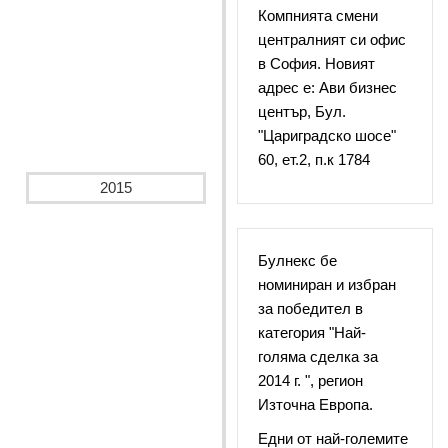
Компнията смени
централният си офис
в София. Новият
адрес е: Ави бизнес
център, Бул.
"Цариградско шосе"
60, ет.2, п.к 1784
2015
Булнекс бе
номиниран и избран
за победител в
категория "Най-
голяма сделка за
2014 г. ", регион
Източна Европа.
Едни от най-големите