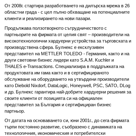
От 2008г. стартира разработването на дилърска мрежа в 26
областни града - с цел пълно обхващане на потенциалните
клиенти и реализирането на нови пазари.
Продължава ползотворното сътрудничеството с
партньорите на фирмата от целия свят – производители на
високотехнологични хардуерни устройства за търговската и
производствена сфера. Булнекс е ексклузивен
представител на METTLER TOLEDO - Германия, както и на
други световни бизнес лидери като S.A.M. Kuchler и
THALES e-Transactions. Специализира в поддръжката на
продуктовата им гама както и в сертифицираното
обслужване на оборудването на утвърдени производители
като Diebold Nixdorf, DataLogic, Honeywell, PSC, SATO, DLog
и др. Булнекс гарантира най-добрите хардуерни решения за
своите клиенти от позицията си на официален
представител за България и сертифициран бизнес
партньор.
От датата на основаването си, юни 2001г., до сега фирмата
търпи постоянно развитие, съобразено с динамиката на
технологичния, икономическия и потребителски