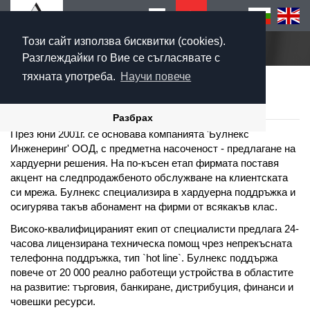
Този сайт използва бисквитки (cookies).
Начало
Разглеждайки го Вие се съгласявате с
тяхната употреба.
Научи повече
ЗА БУЛНЕКС
Разбрах
През юни 2001г. се основава компанията 'Булнeкс
Инженеринг' ООД, с предметна насоченост - предлагане на
хардуерни решения. На по-късен етап фирмата поставя
акцент на следпродажбеното обслужване на клиентската
си мрежа. Булнекс специализира в хардуерна поддръжка и
осигурява такъв абонамент на фирми от всякакъв клас.
Високо-квалифицираният екип от специалисти предлага 24-
часова лицензирана техническа помощ чрез непрекъсната
телефонна поддръжка, тип `hot line`. Булнекс поддържа
повече от 20 000 реално работещи устройства в областите
на развитие: търговия, банкиране, дистрибуция, финанси и
човешки ресурси.