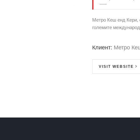
Метро Кеш енд Кери, е
големите международн
Клиент:
Метро Кеш
VISIT WEBSITE