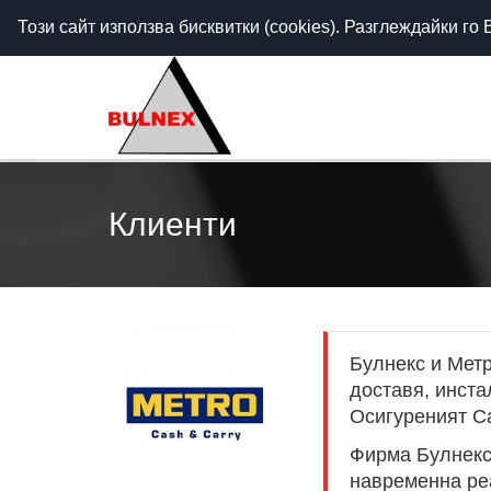
Call Center - 088 5555 703 (гр. София) / 088 5555
Този сайт използва бисквитки (cookies). Разглеждайки го
Клиенти
Булнекс и Метр
доставя, инста
Осигуреният Ca
Фирма Булнекс 
навременна ре