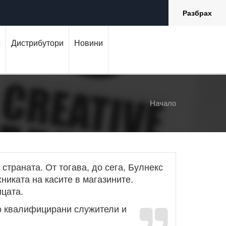
Разбрах
с
Дистрибутори
Новини
Начало
страната. От тогава, до сега, Булнекс
никата на касите в магазините.
ицата.
ко квалифицирани служители и