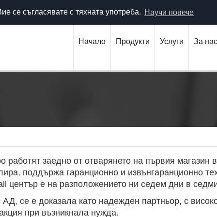
 304 (гр. Варна)
office@bulnex.com
 Вие се съгласявате с тяхната употреба.
Научи повече
Начало
Продукти
Услуги
За на
о работят заедно от отварянето на първия магазин в 
лира, поддържа гаранционно и извънгаранционно тех
ll център е на разположението ни седем дни в седм
АД, се е доказала като надежден партньор, с висо
акция при възникнала нужда.