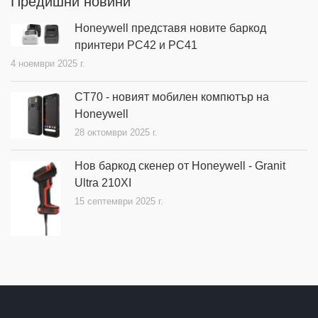
Предишни новини
Honeywell представя новите баркод
принтери PC42 и PC41
4 ноември 2025 г.
CT70 - новият мобилен компютър на
Honeywell
28 октомври 2025 г.
Нов баркод скенер от Honeywell - Granit
Ultra 210XI
15 септември 2025 г.