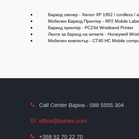
Баркод скенер -
Xenon XP 1952 / cordless /
Мобилен Баркод Принтер - RP2 Mobile Label 
Баркод принтер -
PC23d Wristband Printer
Ленти за баркод на китките -
Honeywell Wris
Мобилен компютър -
CT40 HC Mobile compu
Call Center Варна - 088 5555 304
office@bulnex.com
+359 52 70 22 70