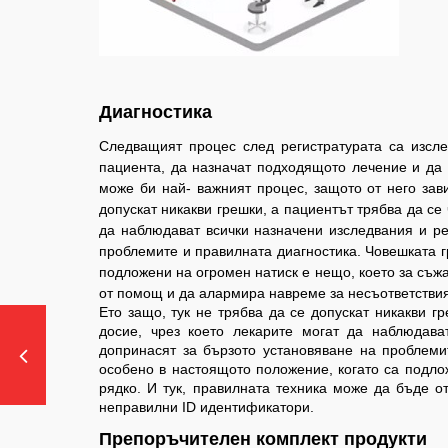
Диагностика
Следващият процес след регистратурата са изсле
пациента, да назначат подходящото лечение и да 
може би най- важният процес, защото от него за
допускат никакви грешки, а пациентът трябва да се
да наблюдават всички назначени изследвания и ре
проблемите и правилната диагностика. Човешката г
подложени на огромен натиск е нещо, което за съжа
от помощ и да алармира навреме за несъответствия
Ето защо, тук не трябва да се допускат никакви г
досие, чрез което лекарите могат да наблюдава
допринасят за бързото установяване на проблеми
особено в настоящото положение, когато са подло
рядко. И тук, правилната техника може да бъде о
неправилни ID идентификатори.
Препоръчителен комплект продукти