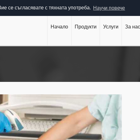
 304 (гр. Варна)
office@bulnex.com
 Вие се съгласявате с тяхната употреба.
Научи повече
Начало
Продукти
Услуги
За на