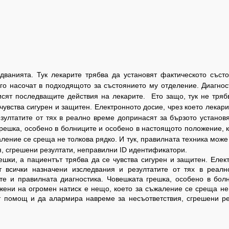
дванията. Тук лекарите трябва да установят фактическото съст
го насочат в подходящото за състоянието му отделение. Диагнос
висят последващите действия на лекарите.
Ето защо, тук не тряб
 чувства сигурен и защитен. Електронното досие, чрез което лекари
зултатите от тях в реално време допринасят за бързото установ
решка, особено в болниците и особено в настоящото положение, к
ление се среща не толкова рядко. И тук, правилната техника може
, сгрешени резултати, неправилни ID идентификатори.
решки, а пациентът трябва да се чувства сигурен и защитен. Елек
т всички назначени изследвания и резултатите от тях в реал
те и правилната диагностика. Човешката грешка, особено в бол
жени на огромен натиск е нещо, което за съжаление се среща не
т помощ и да алармира навреме за несъответствия, сгрешени ре