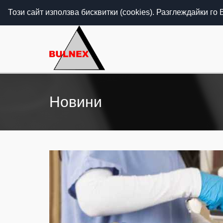
Call Center - 088 5555 703 (гр. София) / 088 5555
Този сайт използва бисквитки (cookies). Разглеждайки го
Новини