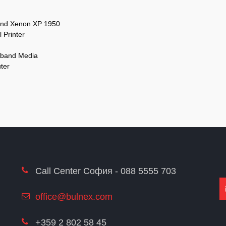
 and Xenon XP 1950
Printer
tband Media
ter
Call Center София - 088 5555 703
office@bulnex.com
+359 2 802 58 45