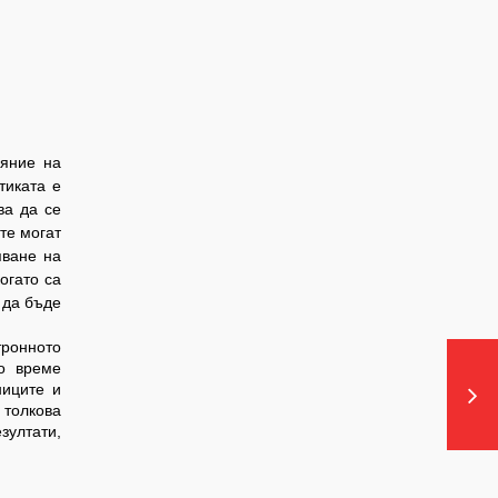
ояние на
тиката е
ва да се
те могат
яване на
огато са
 да бъде
тронното
но време
ниците и
 толкова
зултати,